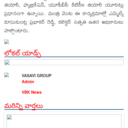
తయారీ, ఫ్యాబ్రికేషన్‌, యూపీవీసీ కిటికీల తయారీ యూనిట్లు
ప్రధానంగా ఉన్నాయి. మంత్రి వెంట ఈ కార్యక్రమాల్లో ఎమ్మెల్యే
కూసుకుంట్ల ప్రభాకర్ రెడ్డి, కలెక్టర్ సత్పతి ఇతర అధికారులు
పాల్గొంటారు.
లోకల్ యాడ్స్
VASAVI GROUP
Admin
VBK News
మరిన్ని వార్తలు