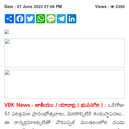
Date : 07 June 2023 07:06 PM
Views :
2350
Share
Facebook
Twitter
WhatsApp
Message
Telegram
LinkedIn
VBK News - జాతీయం / యాదాద్రి ( భువనగిరి ) :
ఒకేరోజు
51 పరిశ్రమల ప్రారంభోత్సవాలు, మరికొన్నిటికి శంకుస్థాపనలు..
ఈ కార్యక్రమాలన్నిటితో చౌటుప్పల్ మండలంలోని దండు