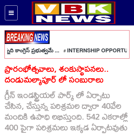
ది కాంగ్రెస్ ప్రభుత్వమే ...
INTERNSHIP OPPORTUNITIES
#
ప్రారంభోత్సవాలు, శంకుస్థాపనలు..
దండుమల్కాపూర్ లో సంబురాలు
గ్రీన్ ఇండస్ట్రియల్ పార్క్ లో ఏర్పాటు
చేసిన, చేస్తున్న పరిశ్రమల ద్వారా 40వేల
మందికి ఉపాధి లభిస్తుంది. 542 ఎకరాల్లో
400 పైగా పరిశ్రమలు ఇక్కడ ఏర్పాటవుతు