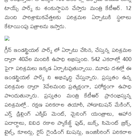
టాయ్స్‌ పార్క్‌ కు శంకుస్థాపన చేస్తారు మంత్రి కేటీఆర్. 12
మంది పారిశ్రామికవేత్తలకు పరిశ్రమల ఏర్పాటుకి స్థలాలు
కేటాయింపు పత్రాలను ఇస్తారు.
గ్రీన్ ఇండస్ట్రియల్ పార్క్ లో ఏర్పాటు చేసిన, చేస్తున్న పరిశ్రమల
ద్వారా 40వేల మందికి ఉపాధి లభిస్తుంది. 542 ఎకరాల్లో 400
పైగా పరిశ్రమలు ఇక్కడ ఏర్పాటవుతున్నాయి. మూడు దశల్లో ఈ
ఇండస్ట్రియల్ పార్క్ ని అభివృద్ధి చేస్తున్నారు. ప్రస్తుతం ఉన్న
పరిశ్రమల ద్వారా 3వేలమంది ప్రత్యక్షంగా, పరోక్షంగా ఉపాధి
పొందుతున్నారు. ప్రస్తుతం మంత్రి కేటీఆర్ ప్రారంభిస్తున్న
పరిశ్రమల్లో.. రక్షణ పరికరాల తయారీ, సోడామిషన్‌ మేకింగ్‌,
ఎర్త్‌ డ్రిల్లింగ్‌ ఎక్విప్ మెంట్‌, మైనింగ్‌ యంత్రాలు, ఆహార
పదార్థాలు, వివిధ రకాల ప్యాకేజ్డ్ ఫుడ్, బుక్స్, సిమెంట్ బ్రిక్స్,
టైల్స్, కూలర్లు, రైస్ గ్రైండింగ్ మిషన్లు, ఇంజినీరింగ్‌ పరికరాల