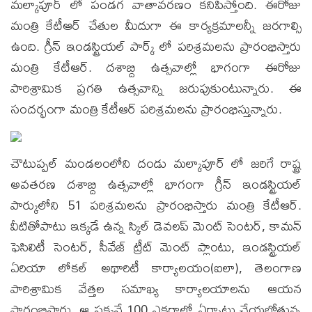
మల్కాపూర్ లో పండగ వాతావరణం కనిపిస్తోంది. ఈరోజు
మంత్రి కేటీఆర్ చేతుల మీదుగా ఈ కార్యక్రమాలన్నీ జరగాల్సి
ఉంది. గ్రీన్ ఇండస్ట్రియల్ పార్క్ లో పరిశ్రమలను ప్రారంభిస్తారు
మంత్రి కేటీఆర్. దశాబ్ది ఉత్సవాల్లో భాగంగా ఈరోజు
పారిశ్రామిక ప్రగతి ఉత్సవాన్ని జరుపుకుంటున్నారు. ఈ
సందర్భంగా మంత్రి కేటీఆర్ పరిశ్రమలను ప్రారంభిస్తున్నారు.
చౌటుప్పల్ మండలంలోని దండు మల్కాపూర్ లో జరిగే రాష్ట్ర
అవతరణ దశాబ్ది ఉత్సవాల్లో భాగంగా గ్రీన్ ఇండస్ట్రియల్
పార్కులోని 51 పరిశ్రమలను ప్రారంభిస్తారు మంత్రి కేటీఆర్.
వీటితోపాటు ఇక్కడే ఉన్న స్కిల్‌ డెవలప్‌ మెంట్‌ సెంటర్, కామన్‌
ఫెసిలిటీ సెంటర్, సీవేజ్‌ ట్రీట్‌ మెంట్‌ ప్లాంటు, ఇండస్ట్రియల్‌
ఏరియా లోకల్‌ అథారిటీ కార్యాలయం(ఐలా), తెలంగాణ
పారిశ్రామిక వేత్తల సమాఖ్య కార్యాలయాలను ఆయన
ప్రారంభిస్తారు. ఆ పక్కనే 100 ఎకరాల్లో ఏర్పాటు చేయబోతున్న