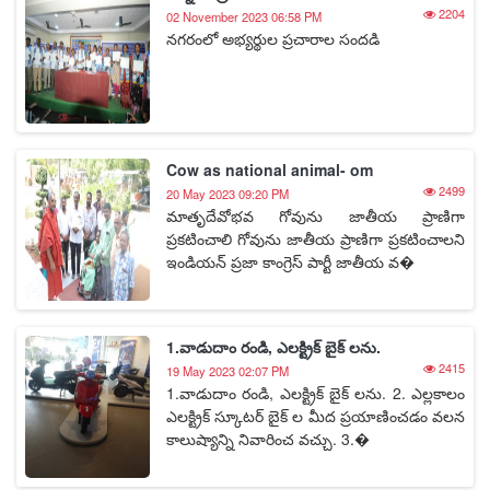
2204
02 November 2023 06:58 PM
నగరంలో అభ్యర్థుల ప్రచారాల సందడి
Cow as national animal- om
2499
20 May 2023 09:20 PM
మాతృదేవోభవ గోవును జాతీయ ప్రాణిగా
ప్రకటించాలి గోవును జాతీయ ప్రాణిగా ప్రకటించాలని
ఇండియన్ ప్రజా కాంగ్రెస్ పార్టీ జాతీయ వ�
1.వాడుదాం రండి, ఎలక్ట్రిక్ బైక్ లను.
2415
19 May 2023 02:07 PM
1.వాడుదాం రండి, ఎలక్ట్రిక్ బైక్ లను. 2. ఎల్లకాలం
ఎలక్ట్రిక్ స్కూటర్ బైక్ ల మీద ప్రయాణించడం వలన
కాలుష్యాన్ని నివారించ వచ్చు. 3.�