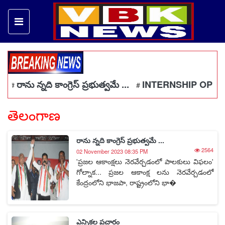
రాను న్నది కాంగ్రెస్ ప్రభుత్వమే ...
INTERNSHIP OPPORT
#
#
తెలంగాణ
రాను న్నది కాంగ్రెస్ ప్రభుత్వమే ...
2564
02 November 2023 08:35 PM
'ప్రజల ఆకాంక్షలు నెరవేర్చడంలో పాలకులు విఫలం'
గోల్నాక... ప్రజల ఆకాంక్ష లను నెరవేర్చడంలో
కేంద్రంలోని భాజపా, రాష్ట్రంలోని భా�
ఎన్నికల ప్రచారం