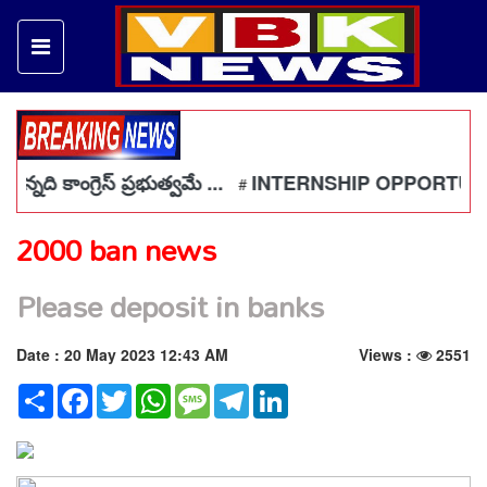
్నది కాంగ్రెస్ ప్రభుత్వమే ...
INTERNSHIP OPPORTUNITIE
#
2000 ban news
Please deposit in banks
Date : 20 May 2023 12:43 AM
Views :
2551
Share
Facebook
Twitter
WhatsApp
Message
Telegram
LinkedIn