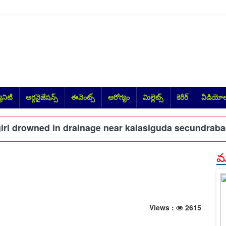
నిటీ
ఆర్గనైజేషన్స్
ఈవెంట్స్
ఆరోగ్యం
మిల్లెట్స్
కెరీర్
వీడియో
drowned in drainage near kalasiguda secundrabad
#
మర
Views :
2615