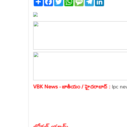
VBK News - జాతీయం / హైదరాబాద్ :
Ipc n
లోకల్ యాడ్స్