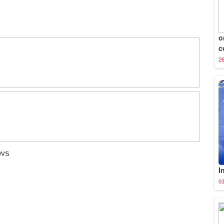
o
c
26
ews
I
03