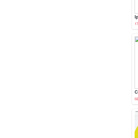
I
1
C
0