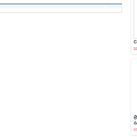
C
22
ప
స
07